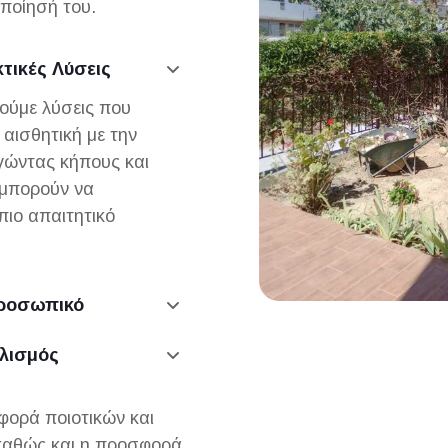
ποίησή του.
τικές Λύσεις
ιούμε λύσεις που
αισθητική με την
γώντας κήπους και
μπορούν να
πιο απαιτητικό
Προσωπικό
λισμός
φορά ποιοτικών και
καθώς και η προσφορά