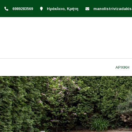
6989283569
Ηράκλειο, Κρήτη
manolistrivizadak
ΑΡΧΙΚΗ